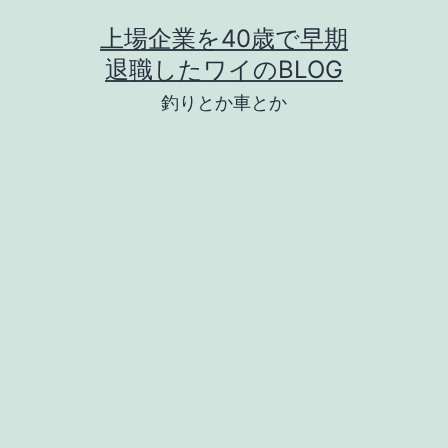
コ
上場企業を40歳で早期
ン
退職したワイのBLOG
テ
釣りとか車とか
ン
ツ
へ
ス
キ
ッ
プ