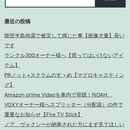
後
ト
最近の投稿
ッ
能登半島地震で被災して感じた事【画像大量】長い
プ
です
ランクル300オーナー様へ【買ってはいけないアイ
テム】
PRノット+スクラムのすヽめ【マグロキャスティン
グ】
Amazon prime Videoを車内で視聴！NOAH、
VOXYオーナー様へスプリッター（分配器）の件で
重要なお知らせ【Fire TV Stick】
ノア、ヴォクシーが納車された方にまず見てほしい