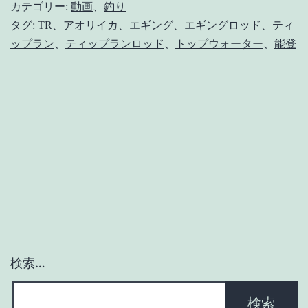
走
カテゴリー:
動画
、
釣り
テ
タグ:
TR
、
アオリイカ
、
エギング
、
エギングロッド
、
ティ
ップラン
、
ティップランロッド
、
トップウォーター
、
能登
ィ
ッ
プ
ラ
ン
【ア
オ
リ
イ
カ】
検索…
そ
の