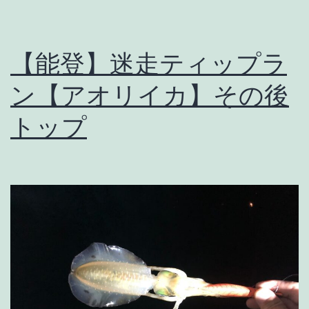
【能登】迷走ティップラ
ン【アオリイカ】その後
トップ