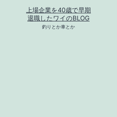
コ
上場企業を40歳で早期
ン
退職したワイのBLOG
テ
釣りとか車とか
ン
ツ
へ
ス
キ
ッ
プ