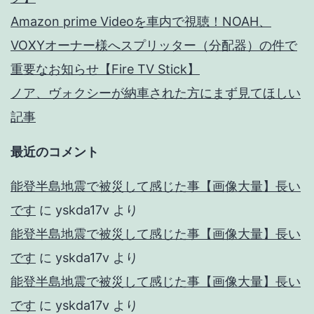
Amazon prime Videoを車内で視聴！NOAH、
VOXYオーナー様へスプリッター（分配器）の件で
重要なお知らせ【Fire TV Stick】
ノア、ヴォクシーが納車された方にまず見てほしい
記事
最近のコメント
能登半島地震で被災して感じた事【画像大量】長い
です
に
yskda17v
より
能登半島地震で被災して感じた事【画像大量】長い
です
に
yskda17v
より
能登半島地震で被災して感じた事【画像大量】長い
です
に
yskda17v
より