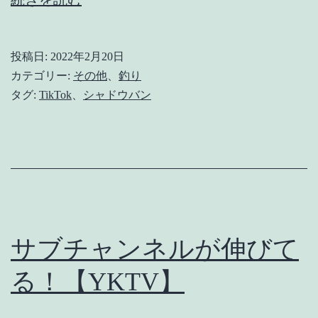
シ
ャ
投稿日:
2022年2月20日
ド
カテゴリー:
その他
、
釣り
ウ
タグ:
TikTok
、
シャドウバン
バ
ン
が
解
決
し
サブチャンネルが伸びて
た
る！【YKTV】
お
話