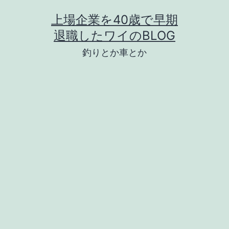
コ
上場企業を40歳で早期
ン
退職したワイのBLOG
テ
釣りとか車とか
ン
ツ
へ
ス
キ
ッ
プ