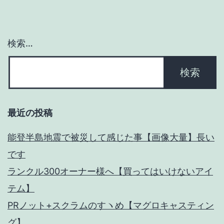
る！
【YKTV】
検索…
最近の投稿
能登半島地震で被災して感じた事【画像大量】長い
です
ランクル300オーナー様へ【買ってはいけないアイ
テム】
PRノット+スクラムのすヽめ【マグロキャスティン
グ】