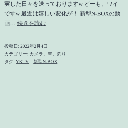
実した日々を送っておりますw どーも、ワイ
ですw 最近は嬉しい変化が！ 新型N-BOXの動
サ
画…
続きを読む
ブ
チ
投稿日:
2022年2月4日
ャ
カテゴリー:
カメラ
、
車
、
釣り
ン
タグ:
YKTV
、
新型N-BOX
ネ
ル
が
伸
び
て