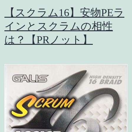
め
【スクラム16】安物PEラ
【マ
グ
インとスクラムの相性
ロ
は？【PRノット】
キ
ャ
ス
テ
ィ
ン
グ】