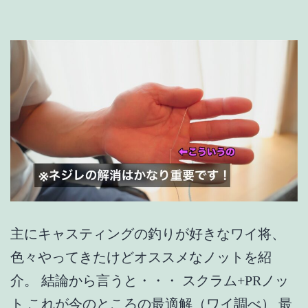
ム
の
相
性
は？
【PR
ノ
ッ
ト】
主にキャスティングの釣りが好きなワイ将、
色々やってきたけどオススメなノットを紹
介。 結論から言うと・・・ スクラム+PRノッ
ト これが今のところの最適解（ワイ調べ） 最