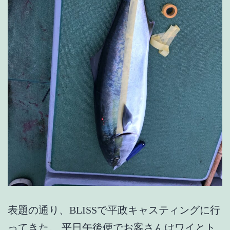
が
や
り
や
す
か
っ
た
【最
新
情
報
表題の通り、BLISSで平政キャスティングに行
更
ってきた。 平日午後便でお客さんはワイとト
新】