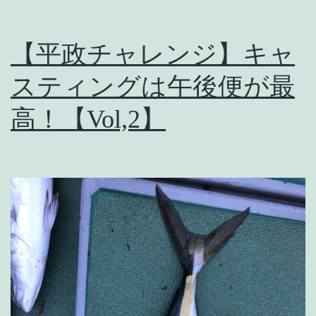
し
訳
【平政チャレンジ】キャ
ご
ざ
スティングは午後便が最
い
高！【Vol,2】
ま
せ
ん。
こ
っ
ち
の
方