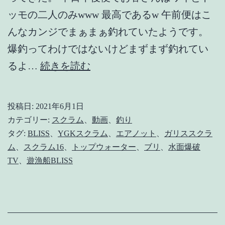
ッモの二人のみwww 最高であるw 午前便はこ
んなカンジでまぁまぁ釣れていたようです。
爆釣ってわけではないけどまずまず釣れてい
【平
るよ…
続きを読む
政
チ
投稿日:
2021年6月1日
ャ
カテゴリー:
スクラム
、
動画
、
釣り
レ
タグ:
BLISS
、
YGKスクラム
、
エアノット
、
ガリススクラ
ム
、
スクラム16
、
トップウォーター
、
ブリ
、
水面爆破
ン
TV
、
遊漁船BLISS
ジ】
キ
ャ
ス