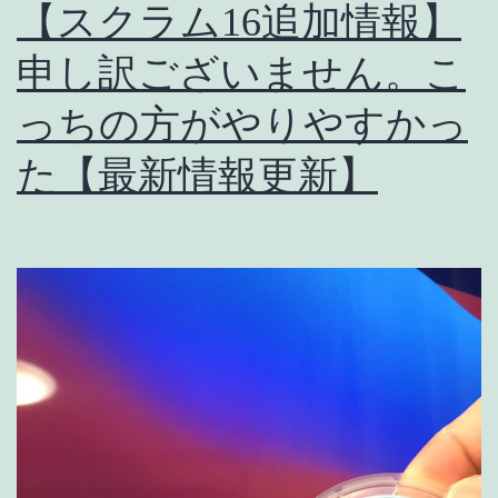
【スクラム16追加情報】
メ
の
申し訳ございません。こ
ノ
っちの方がやりやすかっ
ッ
た【最新情報更新】
ト
と
注
意
点
【ス
ク
ラ
ム