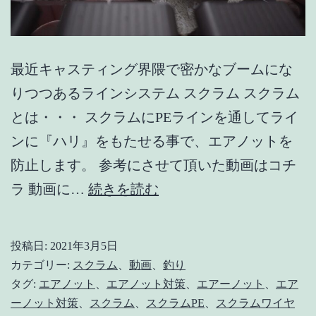
最近キャスティング界隈で密かなブームにな
りつつあるラインシステム スクラム スクラム
とは・・・ スクラムにPEラインを通してライ
ンに『ハリ』をもたせる事で、エアノットを
防止します。 参考にさせて頂いた動画はコチ
【ス
ラ 動画に…
続きを読む
ク
ラ
投稿日:
2021年3月5日
ム】
カテゴリー:
スクラム
、
動画
、
釣り
エ
タグ:
エアノット
、
エアノット対策
、
エアーノット
、
エア
ーノット対策
、
スクラム
、
スクラムPE
、
スクラムワイヤ
ア