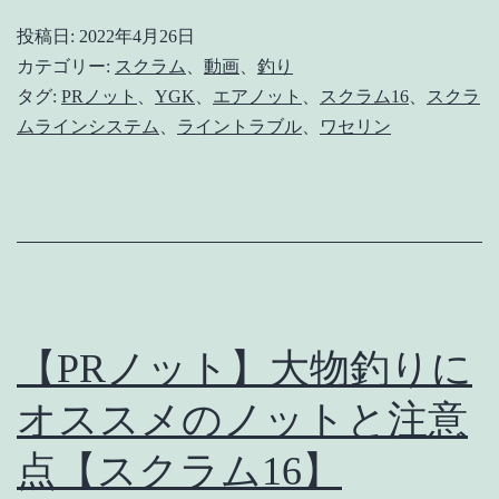
ラ
投稿日:
2022年4月26日
ム
カテゴリー:
スクラム
、
動画
、
釣り
16】
タグ:
PRノット
、
YGK
、
エアノット
、
スクラム16
、
スクラ
ムラインシステム
、
ライントラブル
、
ワセリン
安
物
PE
ラ
イ
ン
【PRノット】大物釣りに
と
ス
オススメのノットと注意
ク
点【スクラム16】
ラ