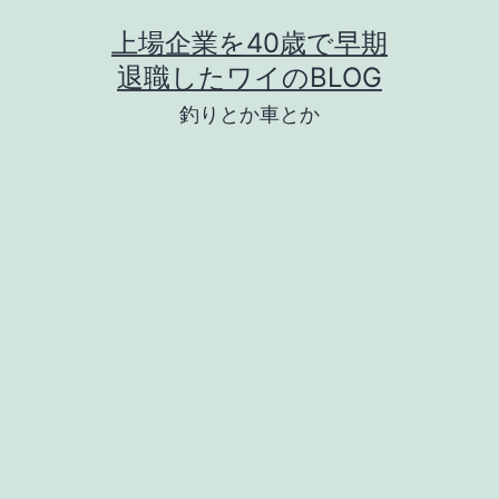
コ
上場企業を40歳で早期
ン
退職したワイのBLOG
テ
釣りとか車とか
ン
ツ
へ
ス
キ
ッ
プ