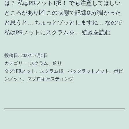
は？ 私はPRノット1択！ でも注意してほしい
ところがあり〼 この状態で記録魚が掛かった
と思うと… ちょっとゾッとしますね… なので
PR
私はPRノットにスクラムを…
続きを読む
ノ
ッ
投稿日:
2023年7月5日
ト
カテゴリー:
スクラム
、
釣り
+ス
タグ:
PRノット
、
スクラム16
、
パックラットノット
、
ボビ
ンノット
、
マグロキャスティング
ク
ラ
ム
の
すヽ