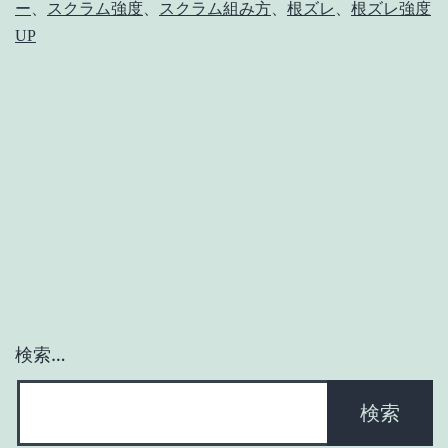
ー
、
スクラム強度
、
スクラム組み方
、
根ズレ
、
根ズレ強度
ノ
UP
ッ
ト
に
効
く！
【ア
シ
ス
ト
検索…
PE
ラ
イ