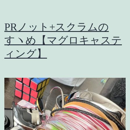
PRノット+スクラムの
すヽめ【マグロキャステ
ィング】