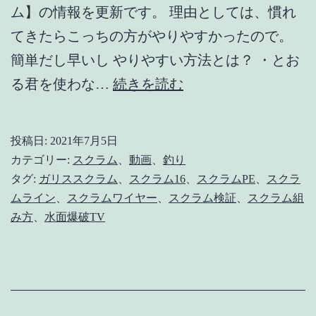
ム】の情報を更新です。 理由としては、慣れ
てきたらこっちの方がやりやすかったので。
簡単だし早いし やりやすい方法とは？ ・とお
【ス
る君を使わな…
続きを読む
ク
ラ
投稿日:
2021年7月5日
ム
カテゴリー:
スクラム
、
動画
、
釣り
16
タグ:
ガリススクラム
、
スクラム16
、
スクラムPE
、
スクラ
ムライン
、
スクラムワイヤー
、
スクラム検証
、
スクラム組
追
み方
、
水面爆破TV
加
情
報】
申