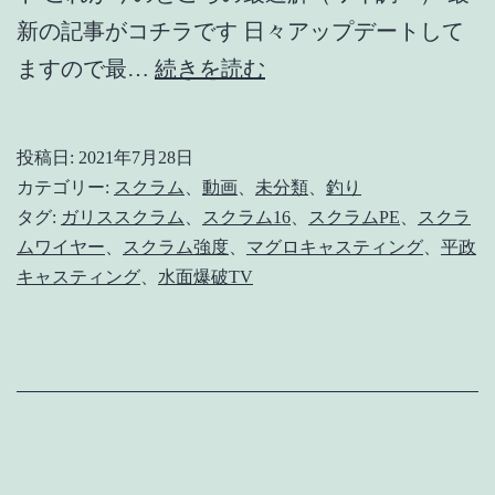
新の記事がコチラです 日々アップデートして
【PR
ますので最…
続きを読む
ノ
ッ
投稿日:
2021年7月28日
ト】
カテゴリー:
スクラム
、
動画
、
未分類
、
釣り
大
タグ:
ガリススクラム
、
スクラム16
、
スクラムPE
、
スクラ
ムワイヤー
、
スクラム強度
、
マグロキャスティング
、
平政
物
キャスティング
、
水面爆破TV
釣
り
に
オ
ス
ス