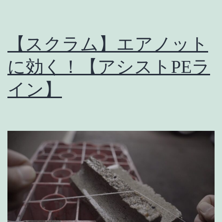
テ
ィ
【スクラム】エアノット
ン
グ
に効く！【アシストPEラ
は
イン】
午
後
便
が
最
高！
【Vol,2】