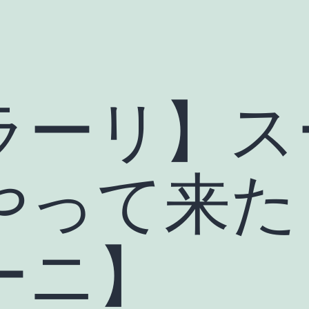
ラーリ】ス
やって来た
ーニ】