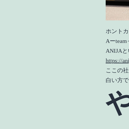
ホントカ
Aーte
ANIJ
https://an
ここの社
白い方で