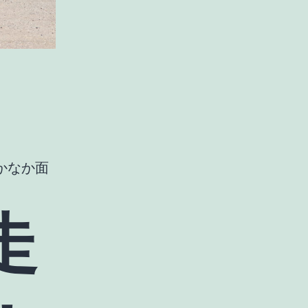
かなか面
走