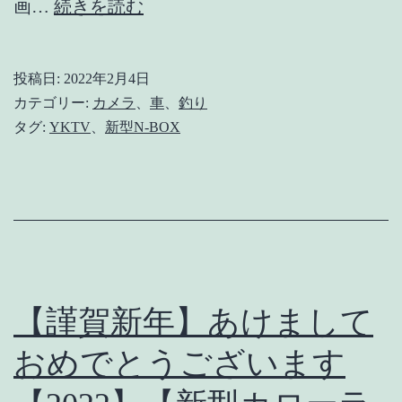
サ
画…
続きを読む
ブ
チ
投稿日:
2022年2月4日
ャ
カテゴリー:
カメラ
、
車
、
釣り
ン
タグ:
YKTV
、
新型N-BOX
ネ
ル
が
伸
び
て
【謹賀新年】あけまして
る！
おめでとうございます
【YKTV】