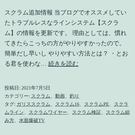
スクラム追加情報 当ブログでオススメしてい
たトラブルレスなラインシステム【スクラ
ム】の情報を更新です。 理由としては、慣れ
てきたらこっちの方がやりやすかったので。
簡単だし早いし やりやすい方法とは？ ・とお
【ス
る君を使わな…
続きを読む
ク
ラ
投稿日:
2021年7月5日
ム
カテゴリー:
スクラム
、
動画
、
釣り
16
タグ:
ガリススクラム
、
スクラム16
、
スクラムPE
、
スクラ
ムライン
、
スクラムワイヤー
、
スクラム検証
、
スクラム組
追
み方
、
水面爆破TV
加
情