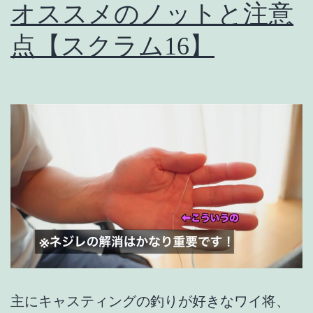
オススメのノットと注意
ア
ー
点【スクラム16】
は
こ
れ
だ！
【シ
ー
バ
ス】
【黒
鯛】
【青
主にキャスティングの釣りが好きなワイ将、