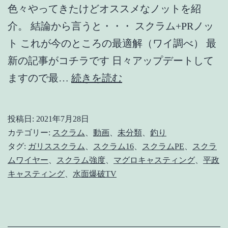
物】
色々やってきたけどオススメなノットを紹
介。 結論から言うと・・・ スクラム+PRノッ
ト これが今のところの最適解（ワイ調べ） 最
新の記事がコチラです 日々アップデートして
【PR
ますので最…
続きを読む
ノ
ッ
投稿日:
2021年7月28日
ト】
カテゴリー:
スクラム
、
動画
、
未分類
、
釣り
大
タグ:
ガリススクラム
、
スクラム16
、
スクラムPE
、
スクラ
ムワイヤー
、
スクラム強度
、
マグロキャスティング
、
平政
物
キャスティング
、
水面爆破TV
釣
り
に