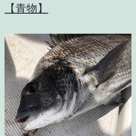
【青物】
そ
の
後
ト
ッ
プ