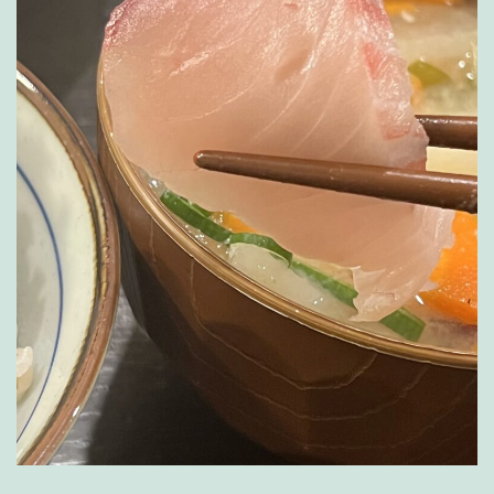
カ
ロ
ー
ラ
ク
ロ
ス】
【新
型
NX350h】