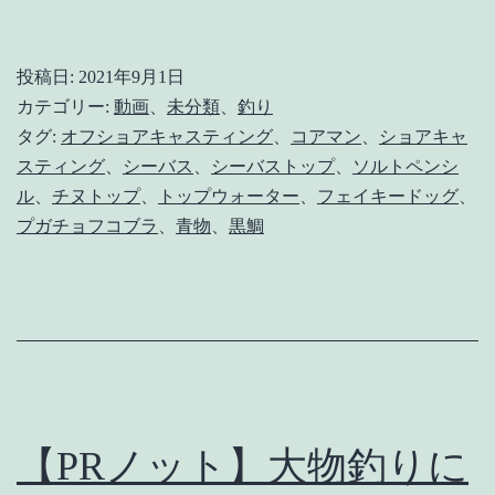
ス
ス
投稿日:
2021年9月1日
メ
カテゴリー:
動画
、
未分類
、
釣り
な
タグ:
オフショアキャスティング
、
コアマン
、
ショアキャ
スティング
、
シーバス
、
シーバストップ
、
ソルトペンシ
ト
ル
、
チヌトップ
、
トップウォーター
、
フェイキードッグ
、
ッ
プガチョフコブラ
、
青物
、
黒鯛
プ
ウ
ォ
ー
タ
ー
【PRノット】大物釣りに
ル