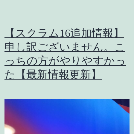
オ
ス
ス
【スクラム16追加情報】
メ
の
申し訳ございません。こ
ノ
っちの方がやりやすかっ
ッ
た【最新情報更新】
ト
と
注
意
点
【ス