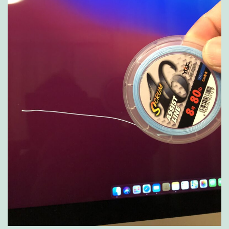
ク
ラ
ム
16】