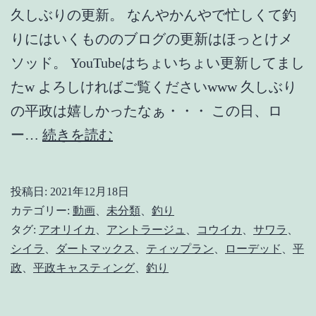
久しぶりの更新。 なんやかんやで忙しくて釣
りにはいくもののブログの更新はほっとけメ
ソッド。 YouTubeはちょいちょい更新してまし
たw よろしければご覧くださいwww 久しぶり
の平政は嬉しかったなぁ・・・ この日、ロ
【鳥
ー…
続きを読む
山】
ロ
投稿日:
2021年12月18日
ー
カテゴリー:
動画
、
未分類
、
釣り
デ
タグ:
アオリイカ
、
アントラージュ
、
コウイカ
、
サワラ
、
シイラ
、
ダートマックス
、
ティップラン
、
ローデッド
、
平
ッ
政
、
平政キャスティング
、
釣り
ド
で