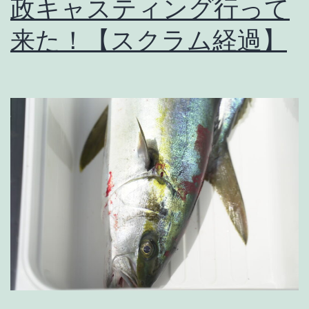
グ
政キャスティング行って
は
来た！【スクラム経過】
午
後
便
が
最
高！
【Vol,2】