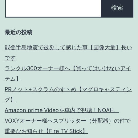
ク
送
ラ
り
ム
最近の投稿
経
過】
能登半島地震で被災して感じた事【画像大量】長い
です
ランクル300オーナー様へ【買ってはいけないアイ
テム】
PRノット+スクラムのすヽめ【マグロキャスティン
グ】
Amazon prime Videoを車内で視聴！NOAH、
VOXYオーナー様へスプリッター（分配器）の件で
重要なお知らせ【Fire TV Stick】