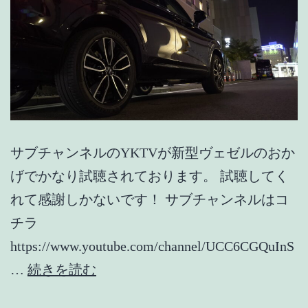
の
方
が
や
り
や
サブチャンネルのYKTVが新型ヴェゼルのおか
す
げでかなり試聴されております。 試聴してく
か
れて感謝しかないです！ サブチャンネルはコ
っ
チラ
た
https://www.youtube.com/channel/UCC6CGQuInS
【最
【新
…
続きを読む
新
型
情