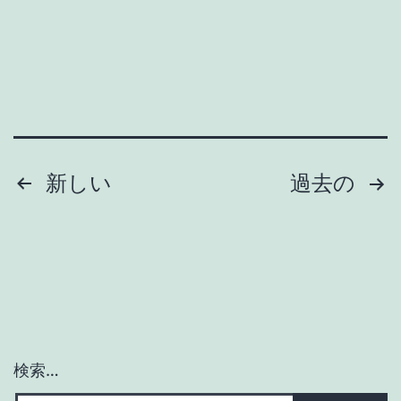
キ
ャ
ス
テ
ィ
ン
投
新しい
過去の
グ
稿
行
っ
の
て
ペ
来
ー
た！
検索…
【ス
ジ