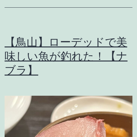
て
お
め
で
【鳥山】ローデッドで美
と
う
味しい魚が釣れた！【ナ
ご
ブラ】
ざ
い
ま
す
【2022】
【新
型