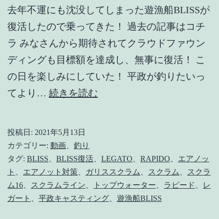
去年不運にも沈没してしまった遊漁船BLISSが
復活したので乗ってきた！ 過去の記事はコチ
ラ みなさんから期待されてクラウドファウン
ディングも目標額を達成し、無事に復活！ こ
の日を楽しみにしていた！ 平政が釣りたいっ
【遊
てより…
続きを読む
漁
船
投稿日:
2021年5月13日
BLISS
カテゴリー:
動画
、
釣り
復
タグ:
BLISS
、
BLISS復活
、
LEGATO
、
RAPIDO
、
エアノッ
ト
、
エアノット対策
、
ガリススクラム
、
スクラム
、
スクラ
活】
ム16
、
スクラムライン
、
トップウォーター
、
ラピード
、
レ
平
ガート
、
平政キャスティング
、
遊漁船BLISS
政