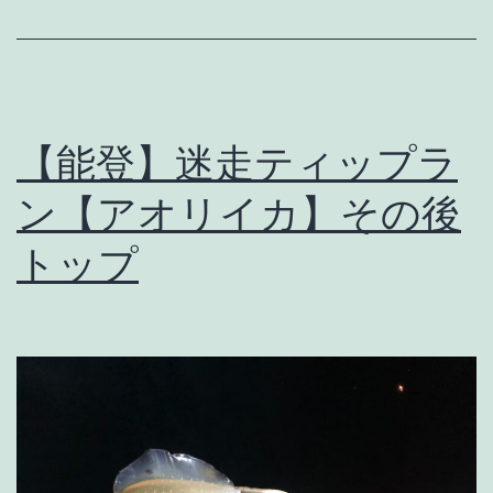
美
味
し
い
【能登】迷走ティップラ
魚
が
ン【アオリイカ】その後
釣
トップ
れ
た！
【ナ
ブ
ラ】