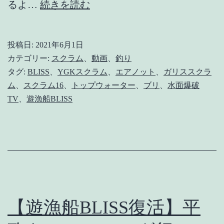
【平
るよ…
続きを読む
政
チ
投稿日:
2021年6月1日
ャ
カテゴリー:
スクラム
、
動画
、
釣り
レ
タグ:
BLISS
、
YGKスクラム
、
エアノット
、
ガリススクラ
ム
、
スクラム16
、
トップウォーター
、
ブリ
、
水面爆破
ン
TV
、
遊漁船BLISS
ジ】
キ
ャ
ス
テ
ィ
【遊漁船BLISS復活】平
ン