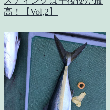
スティングは午後便が最
し
高！【Vol,2】
い
【HONDA
NEW
VEZEL】