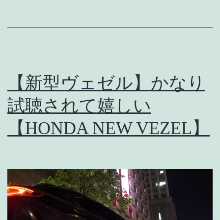
報】
申
し
訳
【新型ヴェゼル】かなり
ご
ざ
試聴されて嬉しい
い
【HONDA NEW VEZEL】
ま
せ
ん。
こ
っ
ち