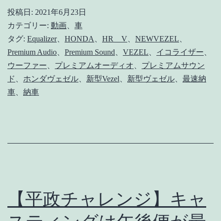
ヴ
報
投稿日:
2021年6月23日
ェ
カテゴリー:
動画
、
車
更
ゼ
タグ:
Equalizer
、
HONDA
、
HR＿V
、
NEWVEZEL
、
新】
Premium Audio
、
Premium Sound
、
VEZEL
、
イコライザー
、
ル】
ウーファー
、
プレミアムオーディオ
、
プレミアムサウン
か
ド
、
ホンダヴェゼル
、
新型Vezel
、
新型ヴェゼル
、
最速納
な
車
、
納車
り
試
聴
さ
れ
て
【平政チャレンジ】キャ
嬉