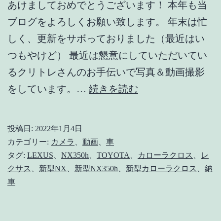
あけましておめでとうございます！ 本年も当
ブログをよろしくお願い致します。 年末は忙
しく、更新をサボっておりました（最近はい
つもやけど） 最近は懇意にしていただいてい
るクリトレさんのお手伝いで写真＆動画撮影
【謹
をしています。…
続きを読む
賀
新
投稿日:
2022年1月4日
年】
カテゴリー:
カメラ
、
動画
、
車
あ
タグ:
LEXUS
、
NX350h
、
TOYOTA
、
カローラクロス
、
レ
クサス
、
新型NX
、
新型NX350h
、
新型カローラクロス
、
納
け
車
ま
し