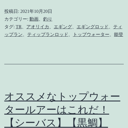
迷
投稿日:
2021年10月20日
走
カテゴリー:
動画
、
釣り
テ
タグ:
TR
、
アオリイカ
、
エギング
、
エギングロッド
、
ティ
ップラン
、
ティップランロッド
、
トップウォーター
、
能登
ィ
ッ
プ
ラ
ン
【ア
オススメなトップウォー
オ
リ
タールアーはこれだ！
イ
【シーバス】【黒鯛】
カ】