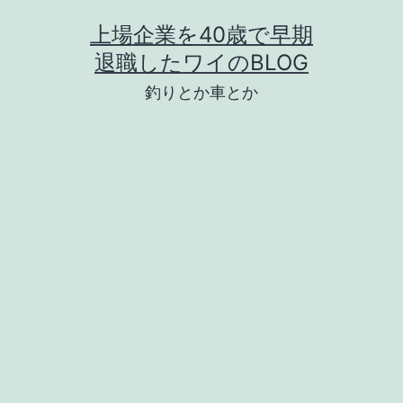
コ
上場企業を40歳で早期
ン
退職したワイのBLOG
テ
釣りとか車とか
ン
ツ
へ
ス
キ
ッ
プ