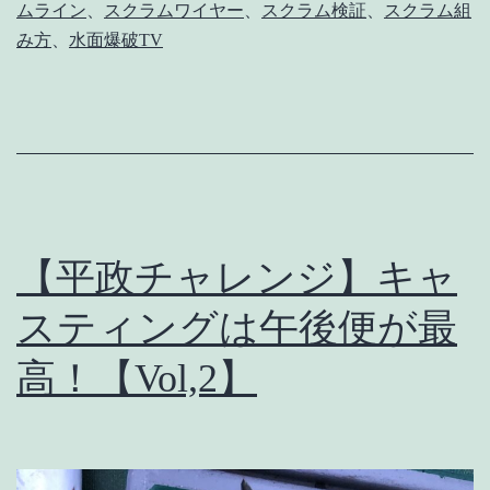
ムライン
、
スクラムワイヤー
、
スクラム検証
、
スクラム組
追
み方
、
水面爆破TV
加
情
報】
申
し
訳
【平政チャレンジ】キャ
ご
ざ
スティングは午後便が最
い
高！【Vol,2】
ま
せ
ん。