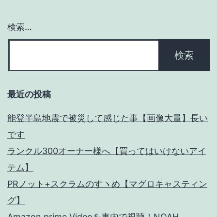
ー
が
検索…
最
ジ
高！
送
【Vol,2】
り
最近の投稿
能登半島地震で被災して感じた事【画像大量】長い
です
ランクル300オーナー様へ【買ってはいけないアイ
テム】
PRノット+スクラムのすヽめ【マグロキャスティン
グ】
Amazon prime Videoを車内で視聴！NOAH、