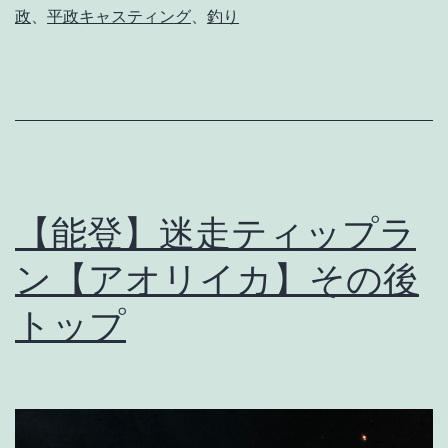
政
、
平政キャスティング
、
釣り
ド
で
美
味
し
い
【能登】迷走ティップラ
魚
が
ン【アオリイカ】その後
釣
トップ
れ
た！
【ナ
ブ