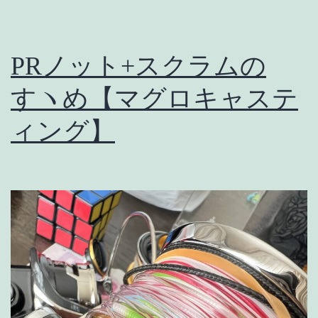
PRノット+スクラムの
すヽめ【マグロキャステ
ィング】