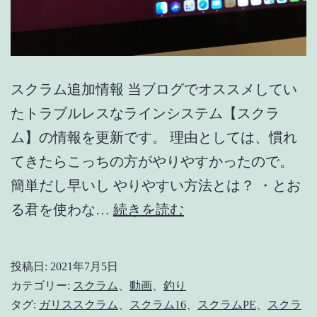
スクラム追加情報 当ブログでオススメしてい
たトラブルレスなラインシステム【スクラ
ム】の情報を更新です。 理由としては、慣れ
てきたらこっちの方がやりやすかったので。
簡単だし早いし やりやすい方法とは？ ・とお
【ス
る君を使わな…
続きを読む
ク
ラ
投稿日:
2021年7月5日
ム
カテゴリー:
スクラム
、
動画
、
釣り
16
タグ:
ガリススクラム
、
スクラム16
、
スクラムPE
、
スクラ