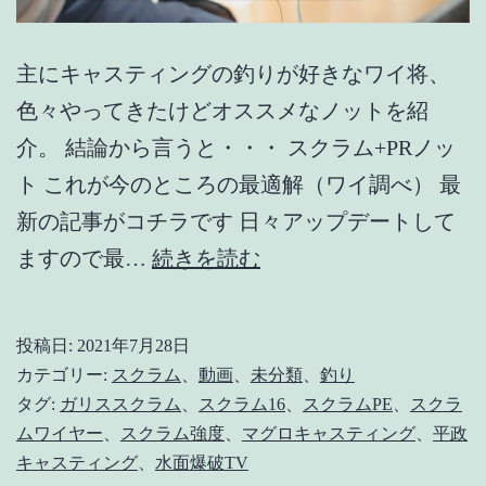
鯛】
【青
主にキャスティングの釣りが好きなワイ将、
物】
色々やってきたけどオススメなノットを紹
介。 結論から言うと・・・ スクラム+PRノッ
ト これが今のところの最適解（ワイ調べ） 最
新の記事がコチラです 日々アップデートして
【PR
ますので最…
続きを読む
ノ
ッ
投稿日:
2021年7月28日
ト】
カテゴリー:
スクラム
、
動画
、
未分類
、
釣り
大
タグ:
ガリススクラム
、
スクラム16
、
スクラムPE
、
スクラ
ムワイヤー
、
スクラム強度
、
マグロキャスティング
、
平政
物
キャスティング
、
水面爆破TV
釣