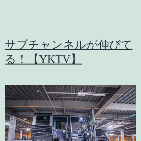
が
解
決
し
サブチャンネルが伸びて
た
る！【YKTV】
お
話