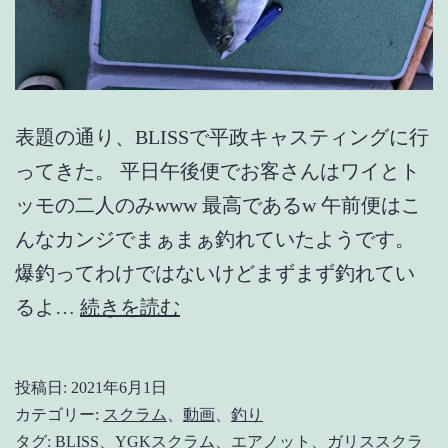
【最
新
情
報
表題の通り、BLISSで平政キャスティングに行
更
ってきた。 平日午後便でお客さんはワイとト
新】
ッモの二人のみwww 最高であるw 午前便はこ
んなカンジでまぁまぁ釣れていたようです。
爆釣ってわけではないけどまずまず釣れてい
【平
るよ…
続きを読む
政
チ
投稿日:
2021年6月1日
ャ
カテゴリー:
スクラム
、
動画
、
釣り
レ
タグ:
BLISS
、
YGKスクラム
、
エアノット
、
ガリススクラ