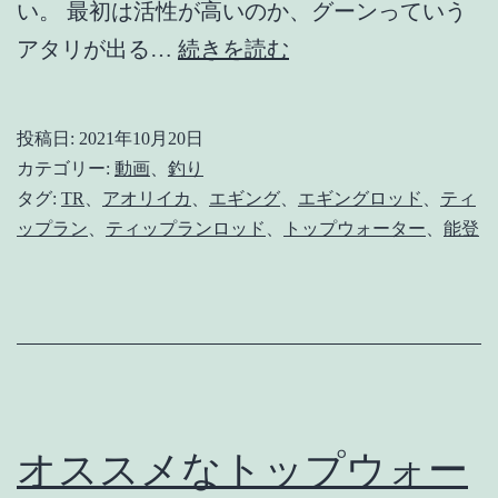
い。 最初は活性が高いのか、グーンっていう
【能
アタリが出る…
続きを読む
登】
迷
投稿日:
2021年10月20日
走
カテゴリー:
動画
、
釣り
テ
タグ:
TR
、
アオリイカ
、
エギング
、
エギングロッド
、
ティ
ップラン
、
ティップランロッド
、
トップウォーター
、
能登
ィ
ッ
プ
ラ
ン
【ア
オススメなトップウォー
オ