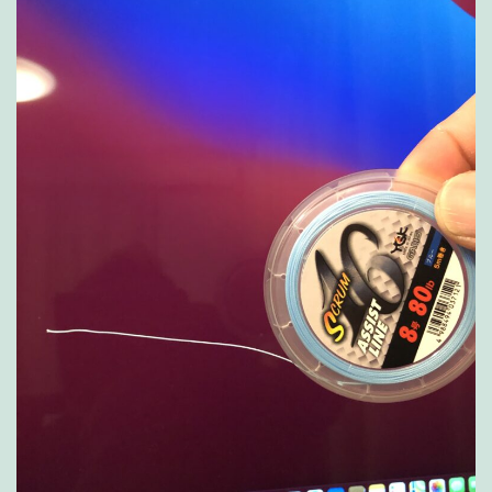
点
【ス
ク
ラ
ム
16】