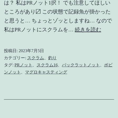
は？ 私はPRノット1択！ でも注意してほしい
ところがあり〼 この状態で記録魚が掛かった
と思うと… ちょっとゾッとしますね… なので
PR
私はPRノットにスクラムを…
続きを読む
ノ
ッ
投稿日:
2023年7月5日
ト
カテゴリー:
スクラム
、
釣り
+ス
タグ:
PRノット
、
スクラム16
、
パックラットノット
、
ボビ
ンノット
、
マグロキャスティング
ク
ラ
ム
の
すヽ