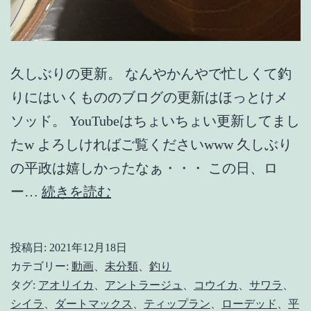
久しぶりの更新。 なんやかんやで忙しくて釣
りにはいくもののブログの更新はほっとけメ
ソッド。 YouTubeはちょいちょい更新してまし
たw よろしければご覧くださいwww 久しぶり
の平政は嬉しかったなぁ・・・ この日、ロ
【鳥
ー…
続きを読む
山】
ロ
投稿日:
2021年12月18日
ー
カテゴリー:
動画
、
未分類
、
釣り
デ
タグ:
アオリイカ
、
アントラージュ
、
コウイカ
、
サワラ
、
シイラ
、
ダートマックス
、
ティップラン
、
ローデッド
、
平
ッ