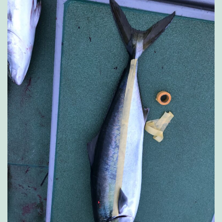
こ
っ
ち
の
方
が
や
り
や
す
か
っ
た