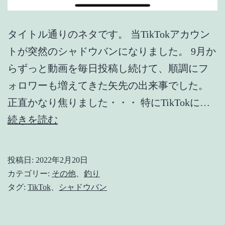
タイトル通りのネタです。 当TikTokアカウン
トが突然のシャドウバンになりました。 9月か
らずっと動画を毎日投稿し続けて、順調にフ
ォロワーも増えてきた矢先の出来事でした。
正直かなり焦りました・・・ 特にTikTokに…
【TikTok】
続きを読む
シ
ャ
投稿日:
2022年2月20日
ド
カテゴリー:
その他
、
釣り
ウ
タグ:
TikTok
、
シャドウバン
バ
ン