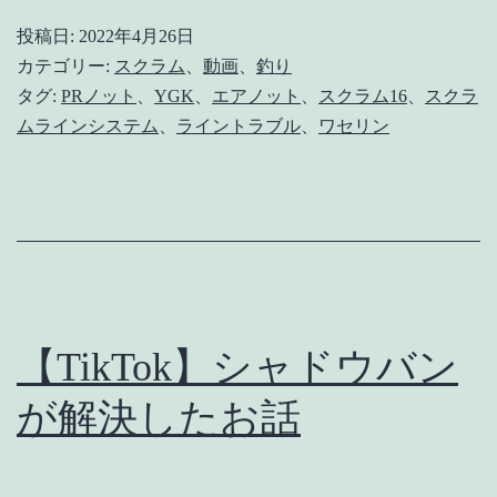
ラ
投稿日:
2022年4月26日
ム
カテゴリー:
スクラム
、
動画
、
釣り
16】
タグ:
PRノット
、
YGK
、
エアノット
、
スクラム16
、
スクラ
ムラインシステム
、
ライントラブル
、
ワセリン
安
物
PE
ラ
イ
ン
【TikTok】シャドウバン
と
ス
が解決したお話
ク
ラ