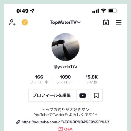
ム
の
相
性
は？
【PR
ノ
ッ
ト】