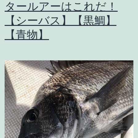
リ
タールアーはこれだ！
イ
【シーバス】【黒鯛】
カ】
【青物】
そ
の
後
ト
ッ
プ