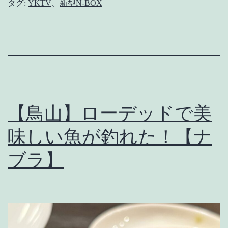
ン
タグ:
YKTV
、
新型N-BOX
ネ
ル
が
伸
び
て
【鳥山】ローデッドで美
る！
味しい魚が釣れた！【ナ
【YKTV】
ブラ】