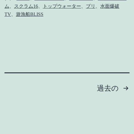
ム
、
スクラム16
、
トップウォーター
、
ブリ
、
水面爆破
ン
TV
、
遊漁船BLISS
ジ】
キ
ャ
ス
テ
ィ
ン
投
過去の
グ
稿
は
午
の
後
ペ
便