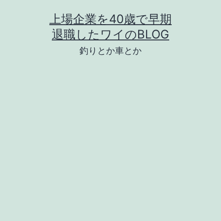
コ
上場企業を40歳で早期
ン
退職したワイのBLOG
テ
釣りとか車とか
ン
ツ
へ
ス
キ
ッ
プ