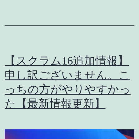
り
に
オ
ス
ス
【スクラム16追加情報】
メ
の
申し訳ございません。こ
ノ
っちの方がやりやすかっ
ッ
た【最新情報更新】
ト
と
注
意