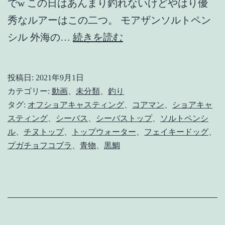
でw この日はあんまり釣れないけどやはり優
秀なルアーはこの二つ。 モアザンソルトペン
オ
シル 外海の…
続きを読む
ス
ス
投稿日:
2021年9月1日
メ
カテゴリー:
動画
、
未分類
、
釣り
な
タグ:
オフショアキャスティング
、
コアマン
、
ショアキャ
スティング
、
シーバス
、
シーバストップ
、
ソルトペンシ
ト
ル
、
チヌトップ
、
トップウォーター
、
フェイキードッグ
、
ッ
プガチョフコブラ
、
青物
、
黒鯛
プ
ウ
ォ
ー
タ