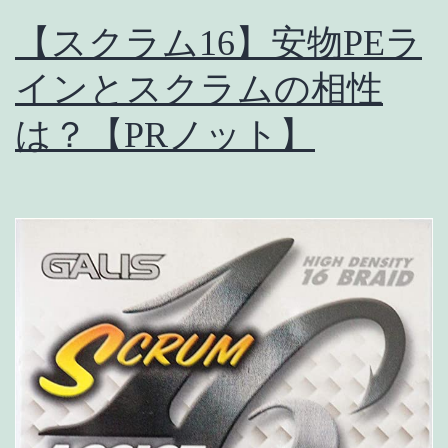
め
【スクラム16】安物PEラ
【マ
グ
インとスクラムの相性
ロ
は？【PRノット】
キ
ャ
ス
テ
ィ
ン
グ】