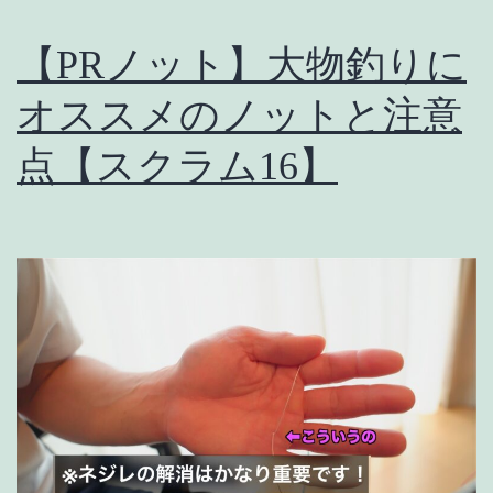
ー
【PRノット】大物釣りに
ル
オススメのノットと注意
ア
ー
点【スクラム16】
は
こ
れ
だ！
【シ
ー
バ
ス】
【黒