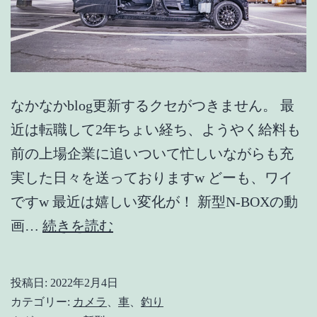
なかなかblog更新するクセがつきません。 最
近は転職して2年ちょい経ち、ようやく給料も
前の上場企業に追いついて忙しいながらも充
実した日々を送っておりますw どーも、ワイ
ですw 最近は嬉しい変化が！ 新型N-BOXの動
サ
画…
続きを読む
ブ
チ
投稿日:
2022年2月4日
ャ
カテゴリー:
カメラ
、
車
、
釣り