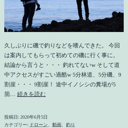
ス】
【黒
鯛】
【青
物】
久しぶりに磯で釣りなどを嗜んできた。 今回
は案内してもらって初めての磯に行く事に。
結論から言うと・・・ 釣れてないw そして道
中アクセスがすごい過酷w 5分林道、5分磯、9
割崖・・・ 9割崖！ 途中イノシシの糞場が5
【平
箇…
続きを読む
政】
久
投稿日:
2020年6月5日
し
カテゴリー:
ドローン
、
動画
、
釣り