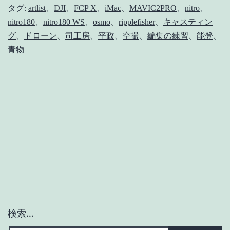
ぶ
タグ:
artlist
、
DJI
、
FCP X
、
iMac
、
MAVIC2PRO
、
nitro
、
nitro180
、
nitro180 WS
、
osmo
、
ripplefisher
、
キャスティン
り
グ
、
ドローン
、
司工房
、
平政
、
空撮
、
編集の練習
、
能登
、
の
青物
ロ
ッ
ク
シ
ョ
ア
【キ
ャ
ス
検索…
テ