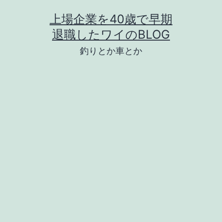
コ
上場企業を40歳で早期
ン
退職したワイのBLOG
テ
釣りとか車とか
ン
ツ
へ
ス
キ
ッ
プ