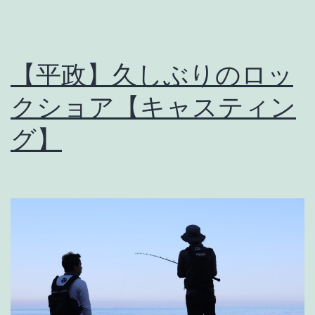
ー
タ
ー
【平政】久しぶりのロッ
ル
クショア【キャスティン
ア
ー
グ】
は
こ
れ
だ！
【シ
ー
バ