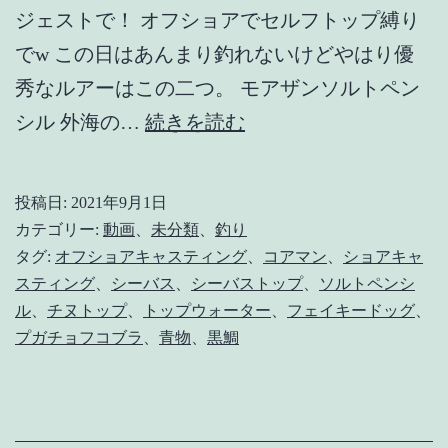
ジェストで！ オフショアでセルフトップ縛り
でw この日はあんまり釣れないけどやはり優
秀なルアーはこの二つ。 モアザンソルトペン
オ
シル 外海の…
続きを読む
ス
ス
投稿日:
2021年9月1日
メ
カテゴリー:
動画
、
未分類
、
釣り
な
タグ:
オフショアキャスティング
、
コアマン
、
ショアキャ
スティング
、
シーバス
、
シーバストップ
、
ソルトペンシ
ト
ル
、
チヌトップ
、
トップウォーター
、
フェイキードッグ
、
ッ
プガチョフコブラ
、
青物
、
黒鯛
プ
ウ
ォ