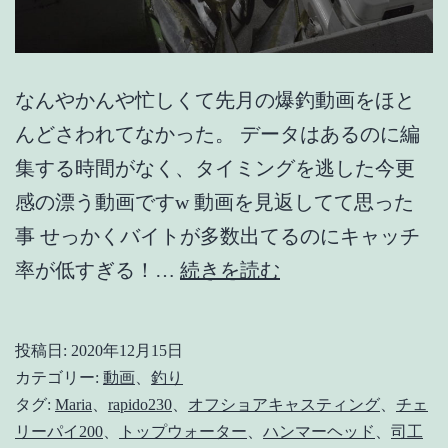
なんやかんや忙しくて先月の爆釣動画をほと
んどさわれてなかった。 データはあるのに編
集する時間がなく、タイミングを逃した今更
感の漂う動画ですw 動画を見返してて思った
事 せっかくバイトが多数出てるのにキャッチ
【久々
率が低すぎる！…
続きを読む
の】
爆
投稿日:
2020年12月15日
釣
カテゴリー:
動画
、
釣り
の
タグ:
Maria
、
rapido230
、
オフショアキャスティング
、
チェ
リーパイ200
、
トップウォーター
、
ハンマーヘッド
、
司工
遊