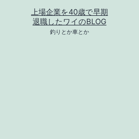
コ
上場企業を40歳で早期
ン
退職したワイのBLOG
テ
釣りとか車とか
ン
ツ
へ
ス
キ
ッ
プ