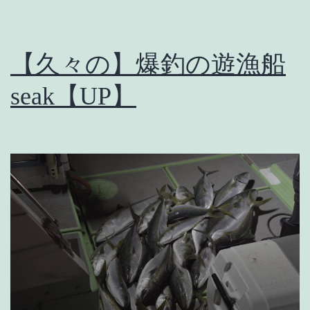
【久々の】爆釣の遊漁船
seak【UP】