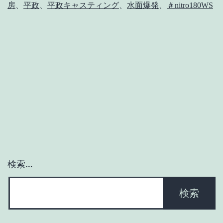
房
、
平政
、
平政キャスティング
、
水面爆発
、
＃nitro180WS
漁
船
seak【UP】
検索…