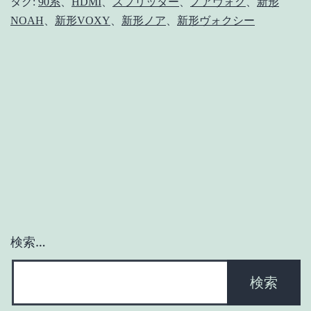
ク
タグ:
90系
、
HDMI
、
スプリッター
、
ノアヴォク
、
新形
NOAH
、
新形VOXY
、
新形ノア
、
新形ヴォクシー
シ
ー
が
納
車
さ
れ
た
方
に
検索…
ま
ず
見