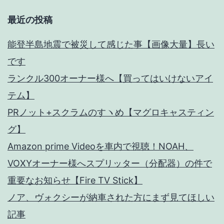
て
最近の投稿
ほ
能登半島地震で被災して感じた事【画像大量】長い
し
です
い
ランクル300オーナー様へ【買ってはいけないアイ
記
テム】
事
PRノット+スクラムのすヽめ【マグロキャスティン
グ】
Amazon prime Videoを車内で視聴！NOAH、
VOXYオーナー様へスプリッター（分配器）の件で
重要なお知らせ【Fire TV Stick】
ノア、ヴォクシーが納車された方にまず見てほしい
記事