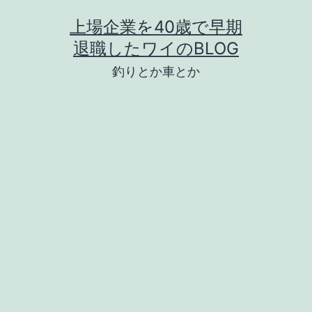
コ
上場企業を40歳で早期
ン
退職したワイのBLOG
テ
釣りとか車とか
ン
ツ
へ
ス
キ
ッ
プ