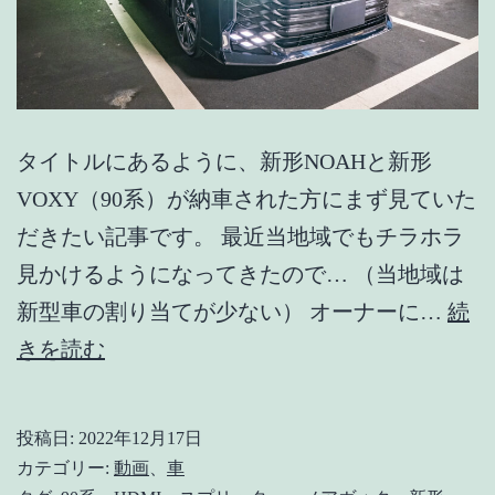
タイトルにあるように、新形NOAHと新形
VOXY（90系）が納車された方にまず見ていた
だきたい記事です。 最近当地域でもチラホラ
見かけるようになってきたので… （当地域は
新型車の割り当てが少ない） オーナーに…
続
ノ
きを読む
ア、
ヴ
投稿日:
2022年12月17日
ォ
カテゴリー:
動画
、
車