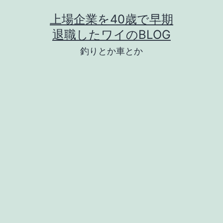
コ
上場企業を40歳で早期
ン
退職したワイのBLOG
テ
釣りとか車とか
ン
ツ
へ
ス
キ
ッ
プ