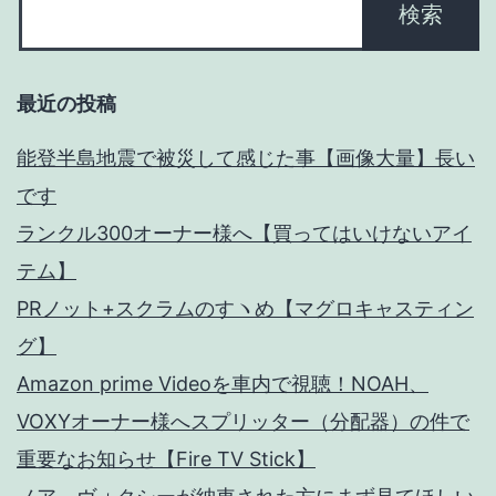
来
た！
最近の投稿
【ス
ク
能登半島地震で被災して感じた事【画像大量】長い
ラ
です
ム
ランクル300オーナー様へ【買ってはいけないアイ
経
テム】
過】
PRノット+スクラムのすヽめ【マグロキャスティン
グ】
Amazon prime Videoを車内で視聴！NOAH、
VOXYオーナー様へスプリッター（分配器）の件で
重要なお知らせ【Fire TV Stick】