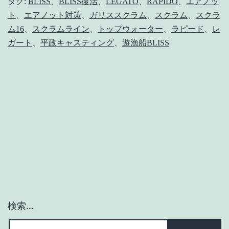
復
タグ:
BLISS
、
BLISS復活
、
LEGATO
、
RAPIDO
、
エアノッ
ト
、
エアノット対策
、
ガリススクラム
、
スクラム
、
スクラ
活】
ム16
、
スクラムライン
、
トップウォーター
、
ラピード
、
レ
平
ガート
、
平政キャスティング
、
遊漁船BLISS
政
キ
ャ
ス
テ
ィ
ン
グ
行
検索…
っ
て