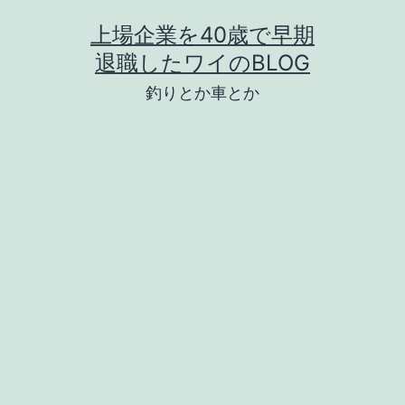
コ
上場企業を40歳で早期
ン
退職したワイのBLOG
テ
釣りとか車とか
ン
ツ
へ
ス
キ
ッ
プ