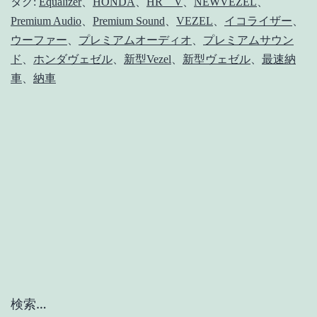
ゼ
タグ:
Equalizer
、
HONDA
、
HR＿V
、
NEWVEZEL
、
Premium Audio
、
Premium Sound
、
VEZEL
、
イコライザー
、
ル】
ウーファー
、
プレミアムオーディオ
、
プレミアムサウン
か
ド
、
ホンダヴェゼル
、
新型Vezel
、
新型ヴェゼル
、
最速納
な
車
、
納車
り
試
聴
さ
れ
て
嬉
し
い
検索…
【HONDA